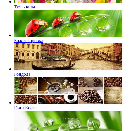
Тюльпаны
Божья коровка
Гондола
Грин Кофе