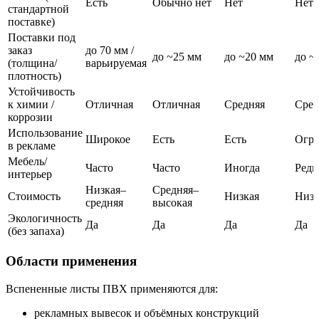
Есть
Обычно нет
Нет
Нет
стандартной
поставке)
Поставки под
заказ
до 70 мм /
до ~25 мм
до ~20 мм
до ~
(толщина/
варьируемая
плотность)
Устойчивость
к химии /
Отличная
Отличная
Средняя
Сред
коррозии
Использование
Широкое
Есть
Есть
Огра
в рекламе
Мебель/
Часто
Часто
Иногда
Редк
интерьер
Низкая–
Средняя–
Стоимость
Низкая
Низк
средняя
высокая
Экологичность
Да
Да
Да
Да
(без запаха)
Области применения
Вспененные листы ПВХ применяются для:
рекламных вывесок и объёмных конструкций