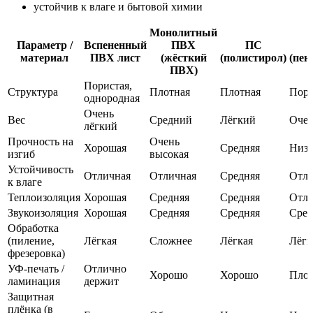
устойчив к влаге и бытовой химии
Монолитный
Параметр /
Вспененный
ПВХ
ПС
материал
ПВХ лист
(жёсткий
(полистирол)
(пен
ПВХ)
Пористая,
Структура
Плотная
Плотная
Пори
однородная
Очень
Вес
Средний
Лёгкий
Очен
лёгкий
Прочность на
Очень
Хорошая
Средняя
Низк
изгиб
высокая
Устойчивость
Отличная
Отличная
Средняя
Отли
к влаге
Теплоизоляция
Хорошая
Средняя
Средняя
Отли
Звукоизоляция
Хорошая
Средняя
Средняя
Сред
Обработка
(пиление,
Лёгкая
Сложнее
Лёгкая
Лёгк
фрезеровка)
УФ-печать /
Отлично
Хорошо
Хорошо
Пло
ламинация
держит
Защитная
плёнка (в